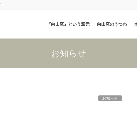
窯
『向山窯』という窯元
向山窯のうつわ
お知らせ
お知らせ