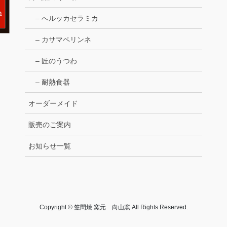
– へルッカセラミカ
– カサマペリンネ
– 匠のうつわ
– 耐熱食器
オーダーメイド
販売のご案内
お知らせ一覧
Copyright © 笠間焼 窯元 向山窯 All Rights Reserved.