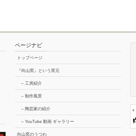
ページナビ
トップページ
『向山窯』という窯元
– 工房紹介
– 制作風景
– 陶芸家の紹介
– YouTube 動画 ギャラリー
向山窯のうつわ