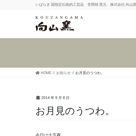
コ
ナ
いばらき 国指定伝統的工芸品 笠間焼 窯元 株式会社 向山
ン
ビ
テ
ゲ
ン
ー
ツ
シ
へ
ョ
ス
ン
キ
に
ッ
移
プ
動
HOME
お知らせ
お月見のうつわ。
2014 年 9 月 8 日
お月見のうつわ。
今日は十五夜。