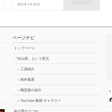
2013 年 4 月 19 日
ページナビ
トップページ
『向山窯』という窯元
– 工房紹介
– 制作風景
– 陶芸家の紹介
– YouTube 動画 ギャラリー
向山窯のうつわ