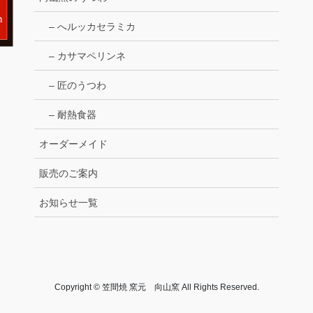
– へルッカセラミカ
– カサマペリンネ
– 匠のうつわ
– 耐熱食器
オーダーメイド
販売のご案内
お知らせ一覧
Copyright © 笠間焼 窯元 向山窯 All Rights Reserved.