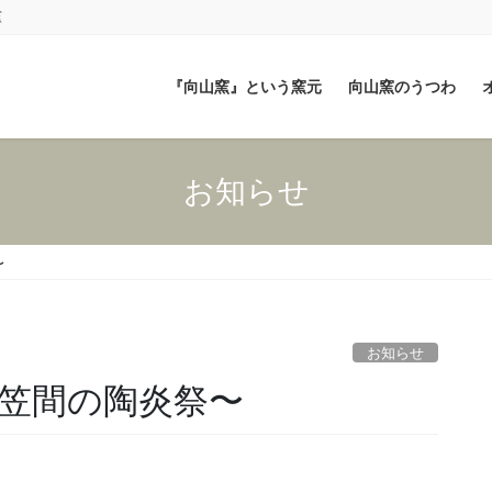
窯
『向山窯』という窯元
向山窯のうつわ
お知らせ
〜
お知らせ
笠間の陶炎祭〜