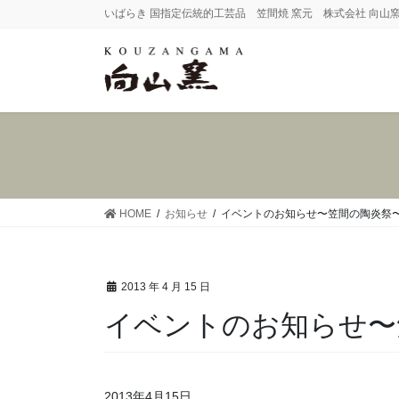
コ
ナ
いばらき 国指定伝統的工芸品 笠間焼 窯元 株式会社 向山
ン
ビ
テ
ゲ
ン
ー
ツ
シ
へ
ョ
ス
ン
キ
に
ッ
移
プ
動
HOME
お知らせ
イベントのお知らせ〜笠間の陶炎祭
2013 年 4 月 15 日
イベントのお知らせ〜
2013年4月15日