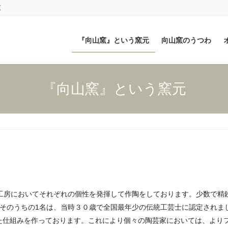
窯
『向山窯』という窯元
向山窯のうつわ
『向山窯』という窯元
の工房においてそれぞれの個性を発揮して作陶をしております。少数で精
。そのうちの1名は、当時３０歳で全国最年少の伝統工芸士に認定されま
た仕組みを作っております。これにより個々の陶芸家においては、より