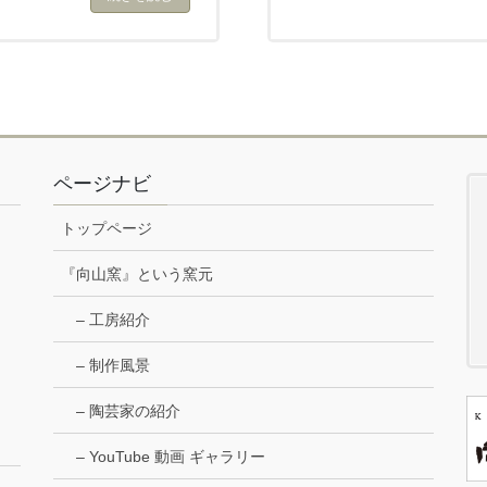
ページナビ
トップページ
『向山窯』という窯元
– 工房紹介
– 制作風景
– 陶芸家の紹介
– YouTube 動画 ギャラリー