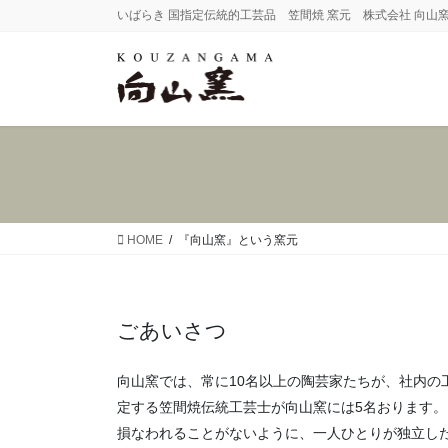
コ
ナ
いばらき 国指定伝統的工芸品 笠間焼 窯元 株式会社 向山
ン
ビ
テ
ゲ
ン
ー
ツ
シ
へ
ョ
ス
ン
キ
に
ッ
移
プ
動
HOME
『向山窯』という窯元
ごあいさつ
向山窯では、常に10名以上の陶芸家たちが、社内
定する笠間焼伝統工芸士が向山窯には5名おります
損なわれることがないように、一人ひとりが独立し