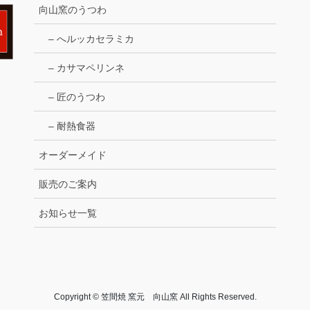
向山窯のうつわ
– へルッカセラミカ
– カサマペリンネ
– 匠のうつわ
– 耐熱食器
オーダーメイド
販売のご案内
お知らせ一覧
Copyright © 笠間焼 窯元 向山窯 All Rights Reserved.