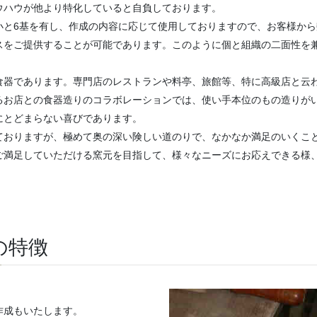
ウハウが他より特化していると自負しております。
小と6基を有し、作成の内容に応じて使用しておりますので、お客様か
スをご提供することが可能であります。このように個と組織の二面性を
食器であります。専門店のレストランや料亭、旅館等、特に高級店と云
るお店との食器造りのコラボレーションでは、使い手本位のもの造りが
にとどまらない喜びであります。
ておりますが、極めて奥の深い険しい道のりで、なかなか満足のいくこ
ご満足していただける窯元を目指して、様々なニーズにお応えできる様
の特徴
作成もいたします。